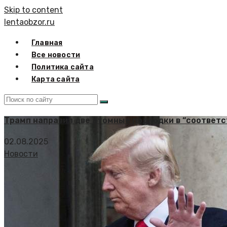
Skip to content
lentaobzor.ru
Главная
Все новости
Политика сайта
Карта сайта
Трамп направил две атомные подлодки в “соответ
02.08.2025
Новости