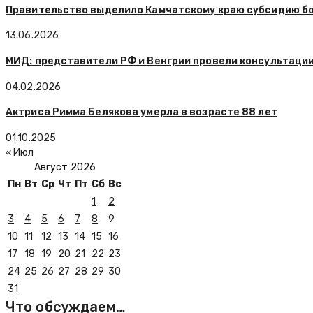
Правительство выделило Камчатскому краю субсидию бол
13.06.2026
МИД: представители РФ и Венгрии провели консультации
04.02.2026
Актриса Римма Белякова умерла в возрасте 88 лет
01.10.2025
« Июл
Август 2026
Пн
Вт
Ср
Чт
Пт
Сб
Вс
1
2
3
4
5
6
7
8
9
10
11
12
13
14
15
16
17
18
19
20
21
22
23
24
25
26
27
28
29
30
31
Что обсуждаем…