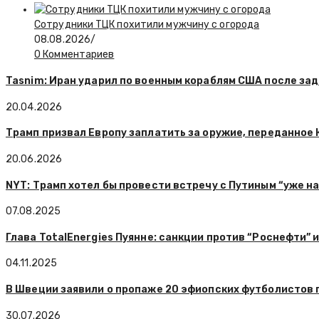
Сотрудники ТЦК похитили мужчину с огорода
08.08.2026
/
0 Комментариев
Tasnim: Иран ударил по военным кораблям США после за
20.04.2026
Трамп призвал Европу заплатить за оружие, переданное 
20.06.2026
NYT: Трамп хотел бы провести встречу с Путиным “уже н
07.08.2025
Глава TotalEnergies Пуянне: санкции против “Роснефти” 
04.11.2025
В Швеции заявили о пропаже 20 эфиопских футболистов 
30.07.2026