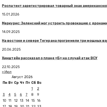
Роспатент зарегистрировал товарный знак американской
15.01.2026
Меркурис: Зеленский мог устроить провокацию с дронам
14.09.2025
На востоке и севере Тегерана прогремели три мощных в
20.06.2025
Хинштейн рассказал о плане «Б» на случай атак ВСУ
22.10.2025
« Июл
Август 2026
Пн
Вт
Ср
Чт
Пт
Сб
Вс
1
2
3
4
5
6
7
8
9
10
11
12
13
14
15
16
17
18
19
20
21
22
23