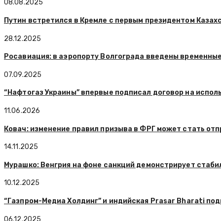
08.08.2025
Путин встретился в Кремле с первым президентом Каза
28.12.2025
Росавиация: в аэропорту Волгограда введены временны
07.09.2025
“Нафтогаз Украины” впервые подписал договор на испол
11.06.2026
Ковач: изменение правил призыва в ФРГ может стать отп
14.11.2025
Мурашко: Венгрия на фоне санкций демонстрирует стаби
10.12.2025
“Газпром-Медиа Холдинг” и индийская Prasar Bharati п
06.12.2025