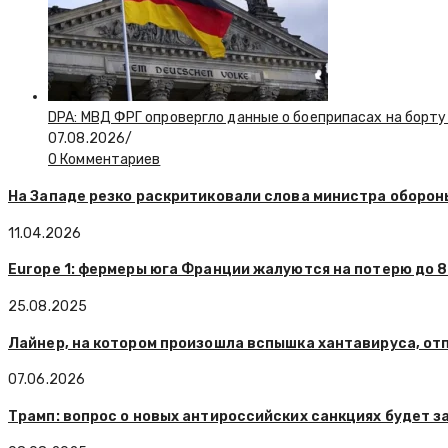
DPA: МВД ФРГ опровергло данные о боеприпасах на борту
07.08.2026
/
0 Комментариев
На Западе резко раскритиковали слова министра оборон
11.04.2026
Europe 1: фермеры юга Франции жалуются на потерю до 
25.08.2025
Лайнер, на котором произошла вспышка хантавируса, от
07.06.2026
Трамп: вопрос о новых антироссийских санкциях будет з