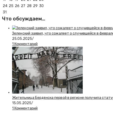
24
25
26
27
28
29
30
31
Что обсуждаем…
Зеленский заявил, что сожалеет о случившейся в феврал
25.05.2025
/
1 Комментарий
Жительница Бердянска первой в регионе получила стату
15.05.2025
/
1 Комментарий