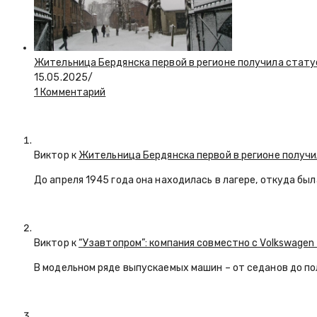
Жительница Бердянска первой в регионе получила стату
15.05.2025
/
1 Комментарий
Виктор к
Жительница Бердянска первой в регионе получи
До апреля 1945 года она находилась в лагере, откуда бы
Виктор к
“Узавтопром”: компания совместно с Volkswagen
В модельном ряде выпускаемых машин – от седанов до по