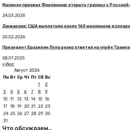
Малинен призвал Финляндию открыть границу с Россией 
24.03.2026
Дюжаррик: США выплатили около 160 миллионов долларо
20.02.2026
Президент Бразилии Лула резко ответил на упрёк Трамп
08.07.2025
« Июл
Август 2026
Пн
Вт
Ср
Чт
Пт
Сб
Вс
1
2
3
4
5
6
7
8
9
10
11
12
13
14
15
16
17
18
19
20
21
22
23
24
25
26
27
28
29
30
31
Что обсуждаем…